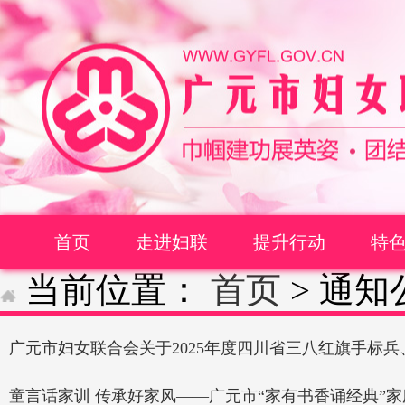
首页
走进妇联
提升行动
特
当前位置：
首页
>
通知
广元市妇女联合会关于2025年度四川省三八红旗手标
童言话家训 传承好家风——广元市“家有书香诵经典”