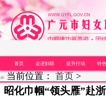
首页
走进妇联
提升行动
特
当前位置：
首页
>
昭化巾帼“领头雁”赴